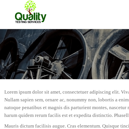
Skip
to
Quality
the
Testing
content
Services
Lorem ipsum dolor sit amet, consectetuer adipiscing elit. Viva
Nullam sapien sem, ornare ac, nonummy non, lobortis a enim
natoque penatibus et magnis dis parturient montes, nascetur r
harum quidem rerum facilis est et expedita distinctio. Phase
Mauris dictum facilisis augue. Cras elementum. Quisque tincid