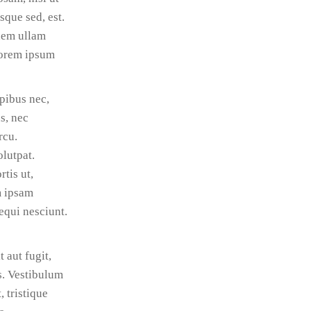
que sed, est.
nem ullam
 Lorem ipsum
apibus nec,
us, nec
rcu.
olutpat.
tis ut,
m ipsam
equi nesciunt.
 aut fugit,
s. Vestibulum
 tristique