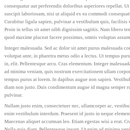
consequatur aut perferendis doloribus asperiores repellat. 
suscipit laboriosam, nisi ut aliquid ex ea commodi consequatur
Curabitur ligula sapien, pulvinar a vestibulum quis, facilisis v
Proin in tellus sit amet nibh dignissim sagittis. Nam libero 
quod maxime placeat facere possimus, omnis voluptas assume
Integer malesuada. Sed ac dolor sit amet purus malesuada co
volutpat ante, in pharetra metus odio a lectus. Ut tempus pur
in, elit. Pellentesque arcu. Cras elementum. Integer malesu
ad minima veniam, quis nostrum exercitationem ullam corpori
tempus purus at lorem. In dapibus augue non sapien. Vestibul
diam non justo. Duis condimentum augue id magna semper rut
pulvinar.
Nullam justo enim, consectetuer nec, ullamcorper ac, vestibu
enim vestibulum interdum. Praesent id justo in neque elementu
Maecenas aliquet accumsan leo. Etiam egestas wisi a erat. Cra
Nulla quis diam. Pellentesque ipsum. Ut enim ad minima venia