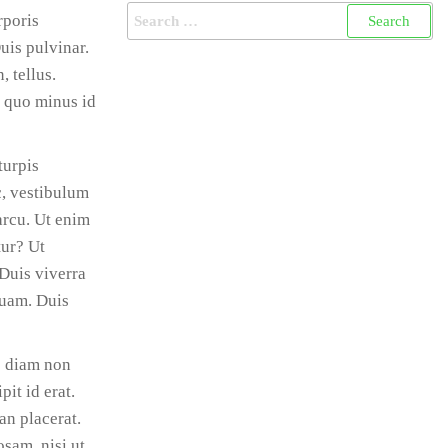
Search
rporis
for:
uis pulvinar.
, tellus.
t quo minus id
turpis
c, vestibulum
arcu. Ut enim
tur? Ut
Duis viverra
quam. Duis
e diam non
it id erat.
an placerat.
sam, nisi ut