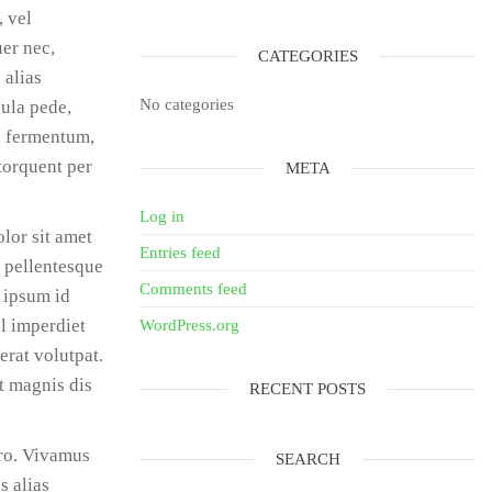
, vel
uer nec,
CATEGORIES
 alias
No categories
gula pede,
as fermentum,
 torquent per
META
Log in
lor sit amet
Entries feed
, pellentesque
Comments feed
m ipsum id
l imperdiet
WordPress.org
erat volutpat.
t magnis dis
RECENT POSTS
ero. Vivamus
SEARCH
s alias