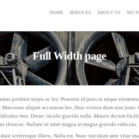
HOME
SERVICES
ABOUT US
SECT
Full Width page
mus porttitor turpis ac leo. Praesent id justo in neque elementu
. Maecenas aliquet accumsan leo. Duis viverra diam non justo.
idiculus mus. Donec iaculis gravida nulla. Mauris dictum facili
llus rhoncus. Nullam sit amet magna in magna gravida vehicula.
unt scelerisque libero. Nulla est. Nunc tincidunt ante vitae ma