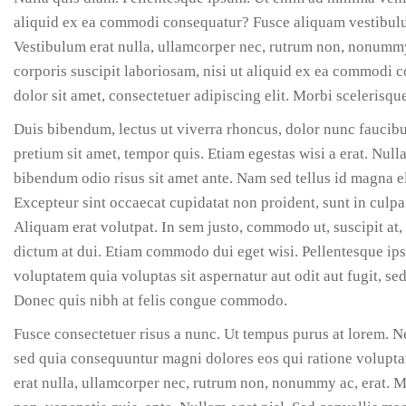
aliquid ex ea commodi consequatur? Fusce aliquam vestibulum
Vestibulum erat nulla, ullamcorper nec, rutrum non, nonumm
corporis suscipit laboriosam, nisi ut aliquid ex ea commodi 
dolor sit amet, consectetuer adipiscing elit. Morbi scelerisque
Duis bibendum, lectus ut viverra rhoncus, dolor nunc faucibus
pretium sit amet, tempor quis. Etiam egestas wisi a erat. Nullam
bibendum odio risus sit amet ante. Nam sed tellus id magna e
Excepteur sint occaecat cupidatat non proident, sunt in culpa
Aliquam erat volutpat. In sem justo, commodo ut, suscipit at, 
dictum at dui. Etiam commodo dui eget wisi. Pellentesque i
voluptatem quia voluptas sit aspernatur aut odit aut fugit, s
Donec quis nibh at felis congue commodo.
Fusce consectetuer risus a nunc. Ut tempus purus at lorem. N
sed quia consequuntur magni dolores eos qui ratione voluptat
erat nulla, ullamcorper nec, rutrum non, nonummy ac, erat. Ma