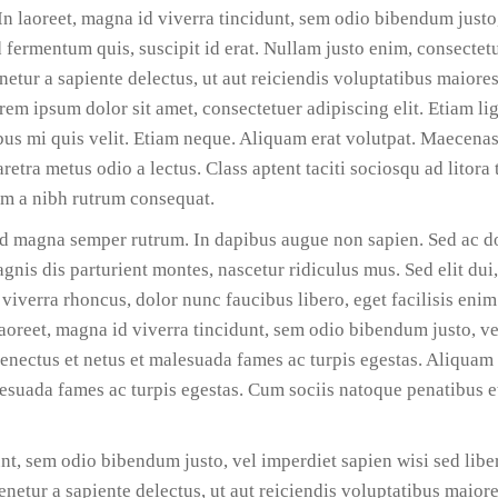
In laoreet, magna id viverra tincidunt, sem odio bibendum justo
d fermentum quis, suscipit id erat. Nullam justo enim, consectet
netur a sapiente delectus, ut aut reiciendis voluptatibus maiores
rem ipsum dolor sit amet, consectetuer adipiscing elit. Etiam li
cibus mi quis velit. Etiam neque. Aliquam erat volutpat. Maecen
aretra metus odio a lectus. Class aptent taciti sociosqu ad litora
em a nibh rutrum consequat.
d magna semper rutrum. In dapibus augue non sapien. Sed ac do
is dis parturient montes, nascetur ridiculus mus. Sed elit dui
 viverra rhoncus, dolor nunc faucibus libero, eget facilisis eni
aoreet, magna id viverra tincidunt, sem odio bibendum justo, ve
senectus et netus et malesuada fames ac turpis egestas. Aliquam 
lesuada fames ac turpis egestas. Cum sociis natoque penatibus e
dunt, sem odio bibendum justo, vel imperdiet sapien wisi sed lib
netur a sapiente delectus, ut aut reiciendis voluptatibus maiore