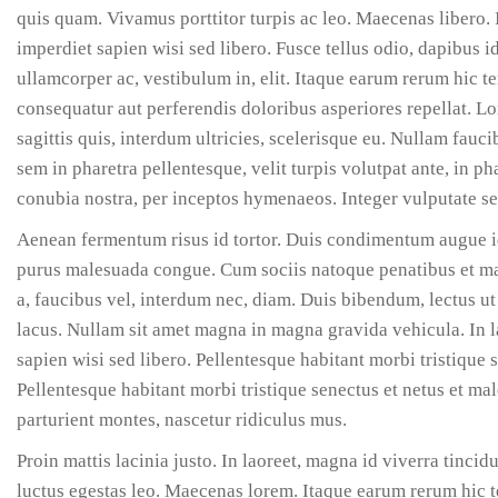
quis quam. Vivamus porttitor turpis ac leo. Maecenas libero. 
imperdiet sapien wisi sed libero. Fusce tellus odio, dapibus i
ullamcorper ac, vestibulum in, elit. Itaque earum rerum hic te
consequatur aut perferendis doloribus asperiores repellat. Lo
sagittis quis, interdum ultricies, scelerisque eu. Nullam fau
sem in pharetra pellentesque, velit turpis volutpat ante, in ph
conubia nostra, per inceptos hymenaeos. Integer vulputate s
Aenean fermentum risus id tortor. Duis condimentum augue i
purus malesuada congue. Cum sociis natoque penatibus et magn
a, faucibus vel, interdum nec, diam. Duis bibendum, lectus ut
lacus. Nullam sit amet magna in magna gravida vehicula. In l
sapien wisi sed libero. Pellentesque habitant morbi tristique 
Pellentesque habitant morbi tristique senectus et netus et ma
parturient montes, nascetur ridiculus mus.
Proin mattis lacinia justo. In laoreet, magna id viverra tinci
luctus egestas leo. Maecenas lorem. Itaque earum rerum hic te