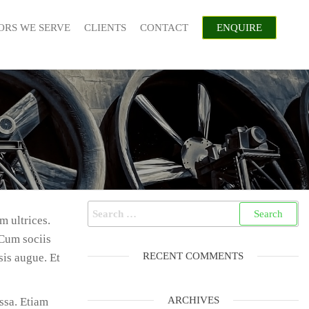
ORS WE SERVE
CLIENTS
CONTACT
ENQUIRE
Search
m ultrices.
for:
 Cum sociis
RECENT COMMENTS
sis augue. Et
ARCHIVES
ssa. Etiam