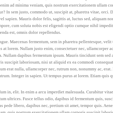
Ut enim ad minima veniam, quis nostrum exercitationem ullam co
? In sem justo, commodo ut, suscipit at, pharetra vitae, orci. D
el sapien. Mauris dolor felis, sagittis at, luctus sed, aliquam non
tempore, cum soluta nobis est eligendi optio cumque nihil impedi
nda est, omnis dolor repellendus.
ngue. Maecenas fermentum, sem in pharetra pellentesque, velit 
us at lorem. Nullam justo enim, consectetuer nec, ullamcorper a
ada. Nullam dapibus fermentum ipsum. Mauris tincidunt sem sed 
s suscipit laboriosam, nisi ut aliquid ex ea commodi consequa
um erat nulla, ullamcorper nec, rutrum non, nonummy ac, erat. 
rum. Integer in sapien. Ut tempus purus at lorem. Etiam quis 
lum in, elit. In enim a arcu imperdiet malesuada. Curabitur vita
m ultrices. Fusce tellus odio, dapibus id fermentum quis, suscip
s pede libero, dapibus nec, pretium sit amet, tempor quis. Aene
m, quis nostrum exercitationem ullam corporis suscipit laborio