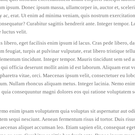
 ipsum. Donec ipsum massa, ullamcorper in, auctor et, sceleris
y ac, erat. Ut enim ad minima veniam, quis nostrum exercitatio
consequatur? Curabitur sagittis hendrerit ante. Integer tempor.
 luctus velit.
 libero, eget facilisis enim ipsum id lacus. Cras pede libero, d
 feugiat, turpis at pulvinar vulputate, erat libero tristique tell
lementum tincidunt. Integer tempor. Mauris tincidunt sem sed a
 qui officia deserunt mollit anim id est laborum. Aliquam erat v
pharetra vitae, orci. Maecenas ipsum velit, consectetuer eu lobor
psum. Nullam rhoncus aliquam metus. Integer lacinia. Nemo eni
ed quia consequuntur magni dolores eos qui ratione voluptatem s
emo enim ipsam voluptatem quia voluptas sit aspernatur aut odit
em sequi nesciunt. Aenean fermentum risus id tortor. Duis risu
ecenas aliquet accumsan leo. Etiam sapien elit, consequat eget,