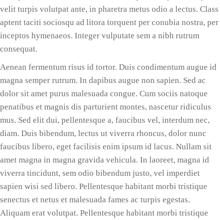
velit turpis volutpat ante, in pharetra metus odio a lectus. Class
aptent taciti sociosqu ad litora torquent per conubia nostra, per
inceptos hymenaeos. Integer vulputate sem a nibh rutrum
consequat.
Aenean fermentum risus id tortor. Duis condimentum augue id
magna semper rutrum. In dapibus augue non sapien. Sed ac
dolor sit amet purus malesuada congue. Cum sociis natoque
penatibus et magnis dis parturient montes, nascetur ridiculus
mus. Sed elit dui, pellentesque a, faucibus vel, interdum nec,
diam. Duis bibendum, lectus ut viverra rhoncus, dolor nunc
faucibus libero, eget facilisis enim ipsum id lacus. Nullam sit
amet magna in magna gravida vehicula. In laoreet, magna id
viverra tincidunt, sem odio bibendum justo, vel imperdiet
sapien wisi sed libero. Pellentesque habitant morbi tristique
senectus et netus et malesuada fames ac turpis egestas.
Aliquam erat volutpat. Pellentesque habitant morbi tristique