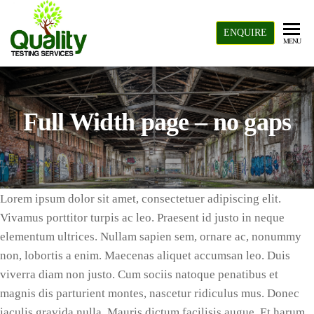
Skip
to
ENQUIRE
Quality
MENU
the
Testing
content
Services
Full Width page – no gaps
Lorem ipsum dolor sit amet, consectetuer adipiscing elit.
Vivamus porttitor turpis ac leo. Praesent id justo in neque
elementum ultrices. Nullam sapien sem, ornare ac, nonummy
non, lobortis a enim. Maecenas aliquet accumsan leo. Duis
viverra diam non justo. Cum sociis natoque penatibus et
magnis dis parturient montes, nascetur ridiculus mus. Donec
iaculis gravida nulla. Mauris dictum facilisis augue. Et harum