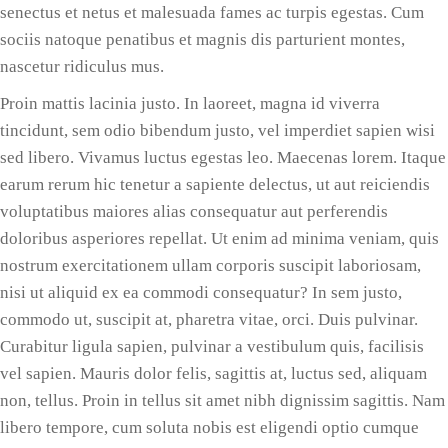
senectus et netus et malesuada fames ac turpis egestas. Cum
sociis natoque penatibus et magnis dis parturient montes,
nascetur ridiculus mus.
Proin mattis lacinia justo. In laoreet, magna id viverra
tincidunt, sem odio bibendum justo, vel imperdiet sapien wisi
sed libero. Vivamus luctus egestas leo. Maecenas lorem. Itaque
earum rerum hic tenetur a sapiente delectus, ut aut reiciendis
voluptatibus maiores alias consequatur aut perferendis
doloribus asperiores repellat. Ut enim ad minima veniam, quis
nostrum exercitationem ullam corporis suscipit laboriosam,
nisi ut aliquid ex ea commodi consequatur? In sem justo,
commodo ut, suscipit at, pharetra vitae, orci. Duis pulvinar.
Curabitur ligula sapien, pulvinar a vestibulum quis, facilisis
vel sapien. Mauris dolor felis, sagittis at, luctus sed, aliquam
non, tellus. Proin in tellus sit amet nibh dignissim sagittis. Nam
libero tempore, cum soluta nobis est eligendi optio cumque